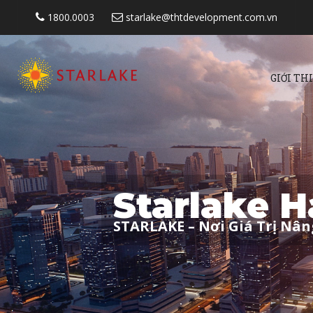
1800.0003
starlake@thtdevelopment.com.vn
GIỚI TH
Starlake H
STARLAKE – Nơi Giá Trị Nâ