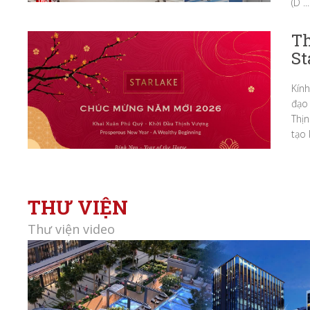
(D ...
Th
St
Kín
đạo 
Thịn
tạo 
THƯ VIỆN
Thư viện video