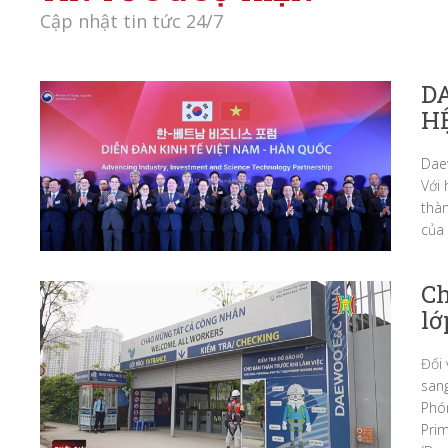
Cập nhật tin tức 24/7
D
HỆ
Daew
Với
thàn
của 
Ch
lớ
Đối 
sang
Phón
Prim